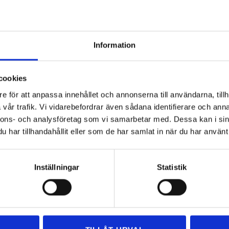
under älskar oss.
g service som sätter dig i fokus! Oavsett om du är privatperson eller
Information
lskar oss:
ssar oss efter dina behov.
tt betala med kort gör vi din flytt så enkel som möjligt.
cookies
veckan!
e för att anpassa innehållet och annonserna till användarna, tillh
åde ansvarsförsäkring och trafiktillstånd.
vår trafik. Vi vidarebefordrar även sådana identifierare och anna
nnons- och analysföretag som vi samarbetar med. Dessa kan i sin
skillnaden med oss!
har tillhandahållit eller som de har samlat in när du har använt 
Inställningar
Statistik