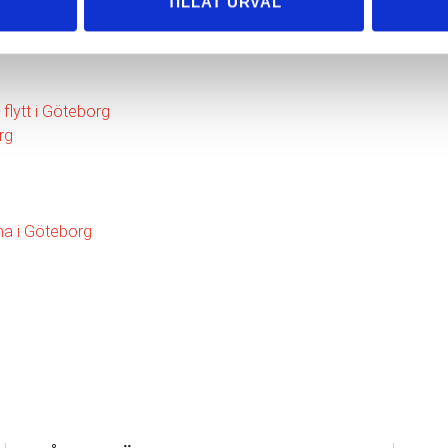
TILLÅT URVAL
 flytt i Göteborg
rg
rma i Göteborg