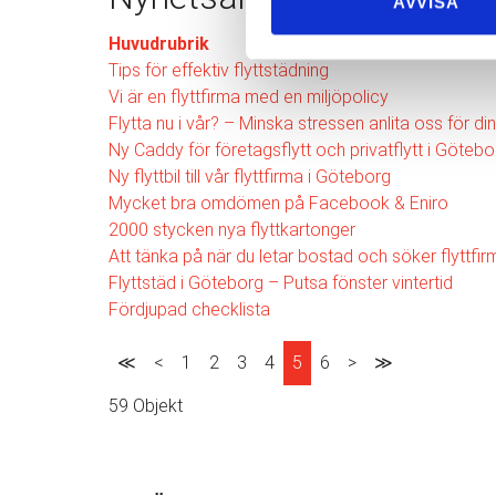
AVVISA
Huvudrubrik
Tips för effektiv flyttstädning
Vi är en flyttfirma med en miljöpolicy
Flytta nu i vår? – Minska stressen anlita oss för din
Ny Caddy för företagsflytt och privatflytt i Götebo
Ny flyttbil till vår flyttfirma i Göteborg
Mycket bra omdömen på Facebook & Eniro
2000 stycken nya flyttkartonger
Att tänka på när du letar bostad och söker flyttfi
Flyttstäd i Göteborg – Putsa fönster vintertid
Fördjupad checklista
≪
<
1
2
3
4
5
6
>
≫
59 Objekt