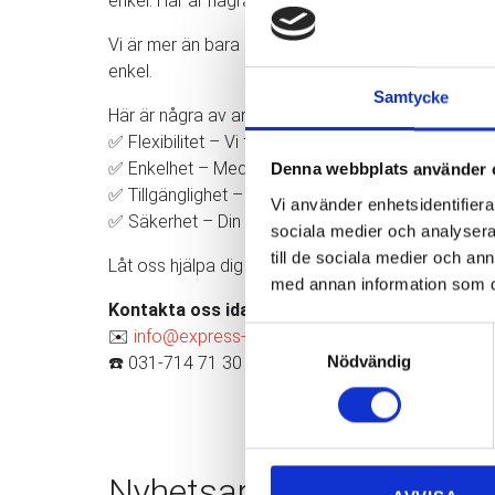
enkel. Här är några av anledningarna till att våra k
Vi är mer än bara en flyttfirma – vi erbjuder personli
enkel.
Samtycke
Här är några av anledningarna till att våra kunder ä
✅ Flexibilitet – Vi flyttar i hela Göteborg och anpa
✅ Enkelhet – Med en tydlig offert och möjligheten a
Denna webbplats använder 
✅ Tillgänglighet – Vi finns här för dig, alla dagar i 
Vi använder enhetsidentifierar
✅ Säkerhet – Din trygghet är vår prioritet. Vi har b
sociala medier och analysera 
till de sociala medier och a
Låt oss hjälpa dig med din nästa flytt och upplev 
med annan information som du 
Kontakta oss idag!
Samtyckesval
✉️
info@express-flytt.com
Nödvändig
☎️ 031-714 71 30
Nyhetsarkiv