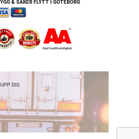
YGG & SÄKER FLYTT I GÖTEBORG
 UPP DIG