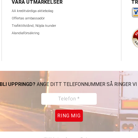
VÅRA UTMÄRKELSER
TR
AA kreditvärdiga aktiebolag
Offertas ambassadör
Trafiktillstånd, Nöjda kunder
Alandiaförsäkring
 BLI UPPRINGD?
ANGE DITT TELEFONNUMMER SÅ RINGER VI
RING MIG