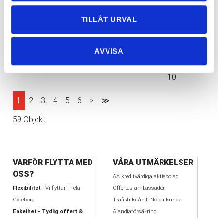
15
Vi har arbets- och miljöpolicy!
2021-05-
TILLÅT URVAL
21
Nya kontorslokaler? Vi hjälper till med flytten!
2021-04-
AVVISA
20
Dags att boka in vårens flytt!
2021-03-
10
1
2
3
4
5
6
>
≫
59 Objekt
VARFÖR FLYTTA MED
VÅRA UTMÄRKELSER
OSS?
AA kreditvärdiga aktiebolag
Flexibilitet
- Vi flyttar i hela
Offertas ambassadör
Göteborg
Trafiktillstånd, Nöjda kunder
Enkelhet - Tydlig offert &
Alandiaförsäkring