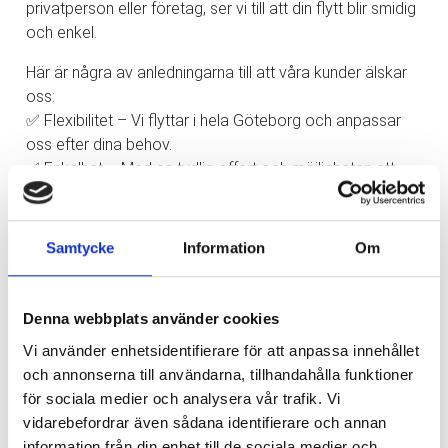
privatperson eller företag, ser vi till att din flytt blir smidig
och enkel.
Här är några av anledningarna till att våra kunder älskar
oss:
✅ Flexibilitet – Vi flyttar i hela Göteborg och anpassar
oss efter dina behov.
✅ Enkelhet – Med en tydlig offert och möjligheten att
betala med kort gör vi din flytt så enkel som möjligt.
✅ Tillgänglighet – Vi finns här för dig, alla dagar i veckan!
✅ Säkerhet – Din trygghet är vår prioritet. Vi har både
Samtycke
Information
Om
ansvarsförsäkring och trafiktillstånd.
Låt oss hjälpa dig med din nästa flytt och upplev
Denna webbplats använder cookies
skillnaden med oss!
Vi använder enhetsidentifierare för att anpassa innehållet
Kontakta oss idag!
och annonserna till användarna, tillhandahålla funktioner
✉️
info@express-flytt.com
för sociala medier och analysera vår trafik. Vi
☎️ 031-714 71 30
vidarebefordrar även sådana identifierare och annan
information från din enhet till de sociala medier och