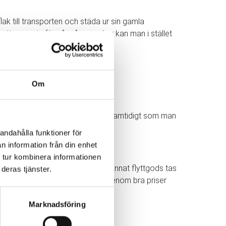
ak till transporten och städa ur sin gamla
r att oroa sig för så många saker kan man i stället
Om
 får mer tid över till andra saker samtidigt som man
andahålla funktioner för
n information från din enhet
 tur kombinera informationen
 alla deras möbler, inredning och annat flyttgods tas
deras tjänster.
ltid att sträva mot nöjda kunder genom bra priser
Marknadsföring