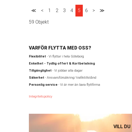
≪
<
1
2
3
4
5
6
>
≫
59 Objekt
VARFÖR FLYTTA MED OSS?
Flexibilitet
- Vi flyttar i hela Göteborg
Enkelhet - Tydlig offert & Kortbetalning
Tillgänglighet
- Vi jobbar alla dagar
Säkerhet
- Ansvarsförsäkring/ trafiktillstånd
Personlig service
- Vi är mer än bara flyttfirma
Integritetspolicy
VILL DU