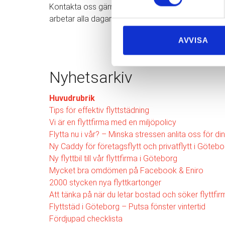
Kontakta oss gärna om du har några frågor eller funde
arbetar alla dagar i veckan.
AVVISA
Nyhetsarkiv
Huvudrubrik
Tips för effektiv flyttstädning
Vi är en flyttfirma med en miljöpolicy
Flytta nu i vår? – Minska stressen anlita oss för din
Ny Caddy för företagsflytt och privatflytt i Götebo
Ny flyttbil till vår flyttfirma i Göteborg
Mycket bra omdömen på Facebook & Eniro
2000 stycken nya flyttkartonger
Att tänka på när du letar bostad och söker flyttfi
Flyttstäd i Göteborg – Putsa fönster vintertid
Fördjupad checklista