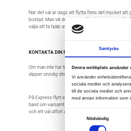
När det väl är dags att flytta finns det mycket att
bostad. Man vill dessutom effektivisera tiden på nå
välja att ta hjälp av professionella flyttarbetare för
Samtycke
KONTAKTA DIN FLYTTFIRMA I GÖTEBORG
Om man inte har tid att utföra flytten själv så är 
Denna webbplats använder 
slipper onödig stress som vanligtvis förekommer vi
Vi använder enhetsidentifierar
sociala medier och analysera 
till de sociala medier och a
På Express-flytt erbjuder vi även försäkring till al
med annan information som du 
hand om varsamt. Vi på Express-flytt är en flyttfir
och ett väl utfört arbete.
Samtyckesval
Nödvändig