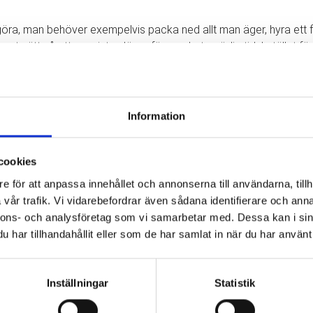
 göra, man behöver exempelvis packa ned allt man äger, hyra ett fl
got sätt så att man inte slösar för mycket onödig tid. I stället fö
 att sköta hela flytten.
Information
det mer gynnsamt att ta kontakt med en flyttfirma. Dels för att man
cookies
d en flytt.
e för att anpassa innehållet och annonserna till användarna, tillh
vår trafik. Vi vidarebefordrar även sådana identifierare och anna
nnons- och analysföretag som vi samarbetar med. Dessa kan i sin
la våra kunder för att de ska kunna känna sig trygga och lugna att
har tillhandahållit eller som de har samlat in när du har använt 
ma i Göteborg som gör det enkelt för dig att flytta. Vårt mål är al
Inställningar
Statistik