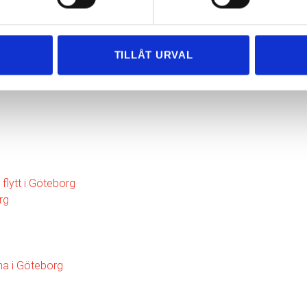
ringar kring din flytt. Vi hjälper dig gärna och ser till att du får
TILLÅT URVAL
 flytt i Göteborg
rg
rma i Göteborg