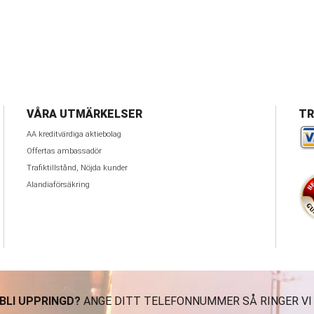
VÅRA UTMÄRKELSER
TR
AA kreditvärdiga aktiebolag
Offertas ambassadör
Trafiktillstånd, Nöjda kunder
Alandiaförsäkring
 BLI UPPRINGD?
ANGE DITT TELEFONNUMMER SÅ RINGER VI