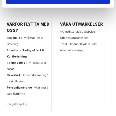
59 Objekt
VARFÖR FLYTTA MED
VÅRA UTMÄRKELSER
OSS?
AA kreditvärdiga aktiebolag
Flexibilitet
- Vi flyttar i hela
Offertas ambassadör
Göteborg
Trafiktillstånd, Nöjda kunder
Enkelhet - Tydlig offert &
Alandiaförsäkring
Kortbetalning
Tillgänglighet
- Vi jobbar alla
dagar
Säkerhet
- Ansvarsförsäkring/
trafiktillstånd
Personlig service
- Vi är mer än
bara flyttfirma
Integritetspolicy