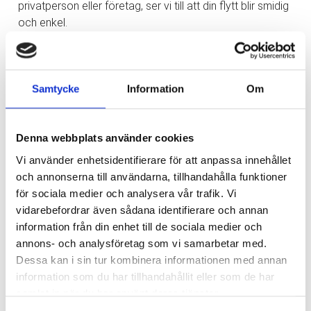
privatperson eller företag, ser vi till att din flytt blir smidig
och enkel.
Här är några av anledningarna till att våra kunder älskar
oss:
✅ Flexibilitet – Vi flyttar i hela Göteborg och anpassar
Samtycke
Information
Om
oss efter dina behov.
✅ Enkelhet – Med en tydlig offert och möjligheten att
betala med kort gör vi din flytt så enkel som möjligt.
Denna webbplats använder cookies
✅ Tillgänglighet – Vi finns här för dig, alla dagar i veckan!
Vi använder enhetsidentifierare för att anpassa innehållet
✅ Säkerhet – Din trygghet är vår prioritet. Vi har både
och annonserna till användarna, tillhandahålla funktioner
ansvarsförsäkring och trafiktillstånd.
för sociala medier och analysera vår trafik. Vi
vidarebefordrar även sådana identifierare och annan
Låt oss hjälpa dig med din nästa flytt och upplev
information från din enhet till de sociala medier och
skillnaden med oss!
annons- och analysföretag som vi samarbetar med.
Kontakta oss idag!
Dessa kan i sin tur kombinera informationen med annan
✉️
info@express-flytt.com
information som du har tillhandahållit eller som de har
☎️ 031-714 71 30
samlat in när du har använt deras tjänster.