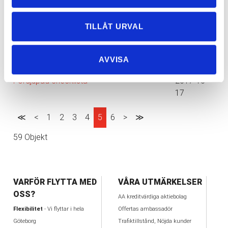
2000 stycken nya flyttkartonger
2018-02-
20
TILLÅT URVAL
Att tänka på när du letar bostad och söker
2017-11-
flyttfirma i Göteborg
29
Flyttstäd i Göteborg – Putsa fönster vintertid
2017-11-
AVVISA
14
Fördjupad checklista
2017-10-
17
≪
<
1
2
3
4
5
6
>
≫
59 Objekt
VARFÖR FLYTTA MED
VÅRA UTMÄRKELSER
OSS?
AA kreditvärdiga aktiebolag
Flexibilitet
- Vi flyttar i hela
Offertas ambassadör
Göteborg
Trafiktillstånd, Nöjda kunder