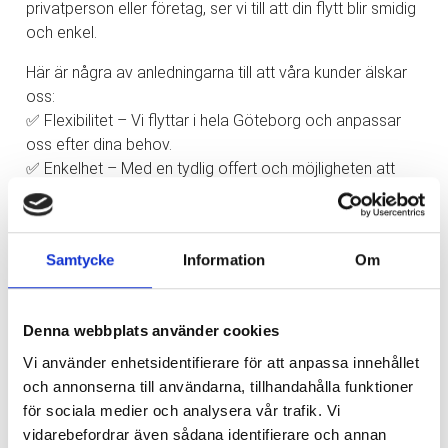
privatperson eller företag, ser vi till att din flytt blir smidig
och enkel.
Här är några av anledningarna till att våra kunder älskar
oss:
✅ Flexibilitet – Vi flyttar i hela Göteborg och anpassar
oss efter dina behov.
✅ Enkelhet – Med en tydlig offert och möjligheten att
betala med kort gör vi din flytt så enkel som möjligt.
✅ Tillgänglighet – Vi finns här för dig, alla dagar i veckan!
✅ Säkerhet – Din trygghet är vår prioritet. Vi har både
Samtycke
Information
Om
ansvarsförsäkring och trafiktillstånd.
Låt oss hjälpa dig med din nästa flytt och upplev
skillnaden med oss!
Denna webbplats använder cookies
Vi använder enhetsidentifierare för att anpassa innehållet
Kontakta oss idag!
och annonserna till användarna, tillhandahålla funktioner
✉️
info@express-flytt.com
för sociala medier och analysera vår trafik. Vi
☎️ 031-714 71 30
vidarebefordrar även sådana identifierare och annan