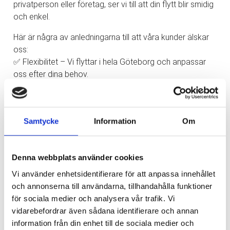
privatperson eller företag, ser vi till att din flytt blir smidig
och enkel.
Här är några av anledningarna till att våra kunder älskar
oss:
✅ Flexibilitet – Vi flyttar i hela Göteborg och anpassar
oss efter dina behov.
✅ Enkelhet – Med en tydlig offert och möjligheten att
betala med kort gör vi din flytt så enkel som möjligt.
✅ Tillgänglighet – Vi finns här för dig, alla dagar i veckan!
Samtycke
Information
Om
✅ Säkerhet – Din trygghet är vår prioritet. Vi har både
ansvarsförsäkring och trafiktillstånd.
Låt oss hjälpa dig med din nästa flytt och upplev
Denna webbplats använder cookies
skillnaden med oss!
Vi använder enhetsidentifierare för att anpassa innehållet
och annonserna till användarna, tillhandahålla funktioner
Kontakta oss idag!
för sociala medier och analysera vår trafik. Vi
✉️
info@express-flytt.com
vidarebefordrar även sådana identifierare och annan
☎️ 031-714 71 30
information från din enhet till de sociala medier och