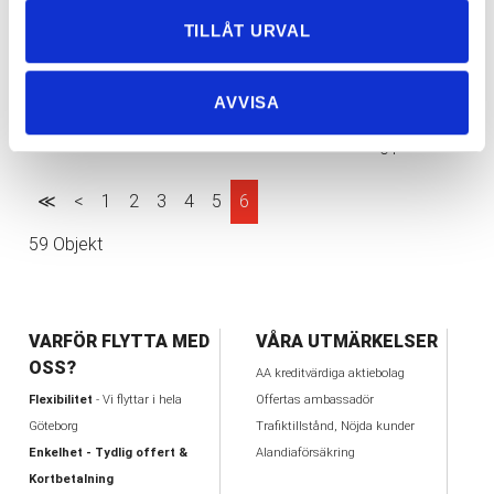
Fler och fler väljer oss för sin flytt i Göteborg!
2017-03-
TILLÅT URVAL
28
Ska du flytta nu i vår? – Låt oss fixa din flytt i
2017-03-
Göteborg
08
AVVISA
Rutavdrag med flyttfirma i Göteborg!
2017-03-
01
≪
<
1
2
3
4
5
6
59 Objekt
VARFÖR FLYTTA MED
VÅRA UTMÄRKELSER
OSS?
AA kreditvärdiga aktiebolag
Flexibilitet
- Vi flyttar i hela
Offertas ambassadör
Göteborg
Trafiktillstånd, Nöjda kunder
Enkelhet - Tydlig offert &
Alandiaförsäkring
Kortbetalning