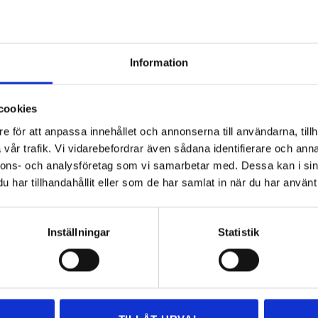
under älskar oss.
g service som sätter dig i fokus! Oavsett om du är privatperson eller
Information
lskar oss:
ssar oss efter dina behov.
tt betala med kort gör vi din flytt så enkel som möjligt.
cookies
veckan!
e för att anpassa innehållet och annonserna till användarna, tillh
åde ansvarsförsäkring och trafiktillstånd.
vår trafik. Vi vidarebefordrar även sådana identifierare och anna
nnons- och analysföretag som vi samarbetar med. Dessa kan i sin
skillnaden med oss!
har tillhandahållit eller som de har samlat in när du har använt 
Inställningar
Statistik