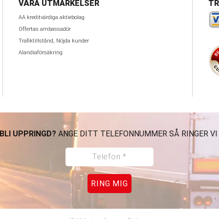
VÅRA UTMÄRKELSER
TR
AA kreditvärdiga aktiebolag
Offertas ambassadör
Trafiktillstånd, Nöjda kunder
Alandiaförsäkring
 BLI UPPRINGD?
ANGE DITT TELEFONNUMMER SÅ RINGER VI
RING MIG