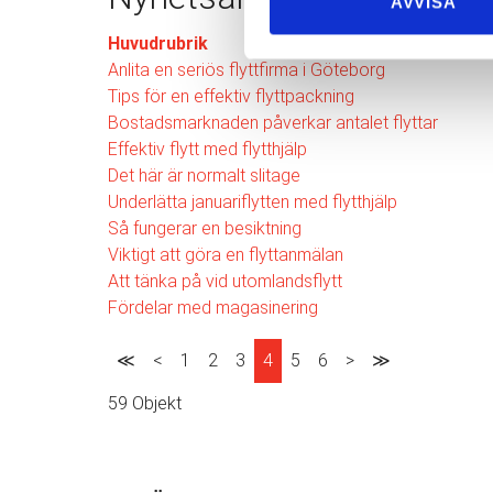
AVVISA
Huvudrubrik
Anlita en seriös flyttfirma i Göteborg
Tips för en effektiv flyttpackning
Bostadsmarknaden påverkar antalet flyttar
Effektiv flytt med flytthjälp
Det här är normalt slitage
Underlätta januariflytten med flytthjälp
Så fungerar en besiktning
Viktigt att göra en flyttanmälan
Att tänka på vid utomlandsflytt
Fördelar med magasinering
≪
<
1
2
3
4
5
6
>
≫
59 Objekt