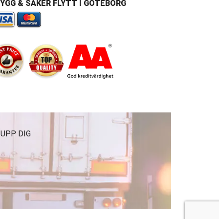
YGG & SÄKER FLYTT I GÖTEBORG
 UPP DIG