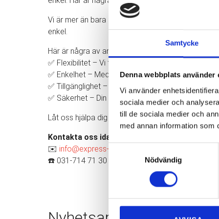
enkel. Här är några av anledningarna till att våra k
Vi är mer än bara en flyttfirma – vi erbjuder personli
enkel.
Samtycke
Här är några av anledningarna till att våra kunder ä
✅ Flexibilitet – Vi flyttar i hela Göteborg och anpa
✅ Enkelhet – Med en tydlig offert och möjligheten a
Denna webbplats använder 
✅ Tillgänglighet – Vi finns här för dig, alla dagar i 
Vi använder enhetsidentifierar
✅ Säkerhet – Din trygghet är vår prioritet. Vi har b
sociala medier och analysera 
till de sociala medier och a
Låt oss hjälpa dig med din nästa flytt och upplev 
med annan information som du 
Kontakta oss idag!
Samtyckesval
✉️
info@express-flytt.com
Nödvändig
☎️ 031-714 71 30
Nyhetsarkiv