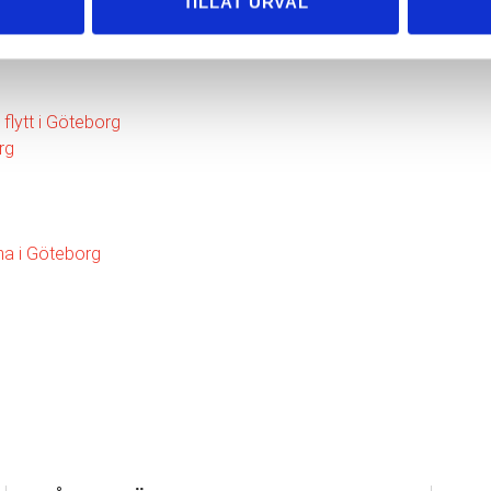
TILLÅT URVAL
 flytt i Göteborg
rg
rma i Göteborg