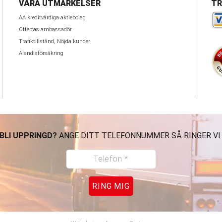
VÅRA UTMÄRKELSER
TR
AA kreditvärdiga aktiebolag
Offertas ambassadör
Trafiktillstånd, Nöjda kunder
Alandiaförsäkring
 BLI UPPRINGD?
ANGE DITT TELEFONNUMMER SÅ RINGER VI
RING MIG