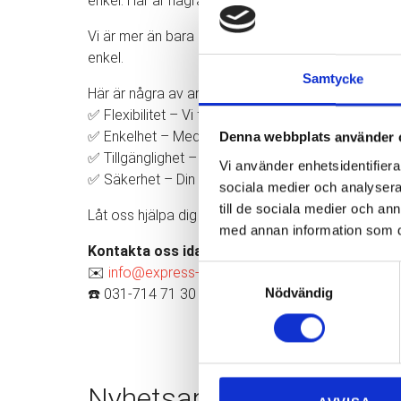
enkel. Här är några av anledningarna till att våra k
Vi är mer än bara en flyttfirma – vi erbjuder personli
enkel.
Samtycke
Här är några av anledningarna till att våra kunder ä
✅ Flexibilitet – Vi flyttar i hela Göteborg och anpa
✅ Enkelhet – Med en tydlig offert och möjligheten a
Denna webbplats använder 
✅ Tillgänglighet – Vi finns här för dig, alla dagar i 
Vi använder enhetsidentifierar
✅ Säkerhet – Din trygghet är vår prioritet. Vi har b
sociala medier och analysera 
till de sociala medier och a
Låt oss hjälpa dig med din nästa flytt och upplev 
med annan information som du 
Kontakta oss idag!
Samtyckesval
✉️
info@express-flytt.com
Nödvändig
☎️ 031-714 71 30
Nyhetsarkiv