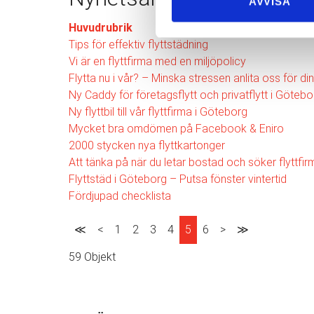
AVVISA
Huvudrubrik
Tips för effektiv flyttstädning
Vi är en flyttfirma med en miljöpolicy
Flytta nu i vår? – Minska stressen anlita oss för din
Ny Caddy för företagsflytt och privatflytt i Götebo
Ny flyttbil till vår flyttfirma i Göteborg
Mycket bra omdömen på Facebook & Eniro
2000 stycken nya flyttkartonger
Att tänka på när du letar bostad och söker flyttfi
Flyttstäd i Göteborg – Putsa fönster vintertid
Fördjupad checklista
≪
<
1
2
3
4
5
6
>
≫
59 Objekt