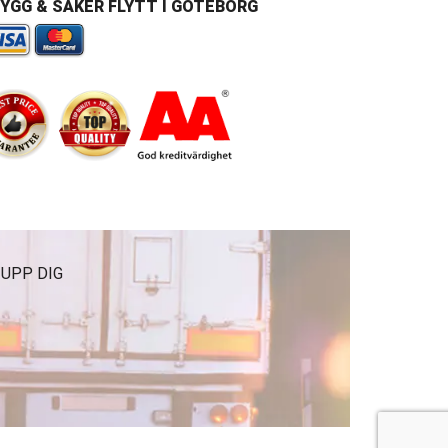
YGG & SÄKER FLYTT I GÖTEBORG
 UPP DIG