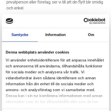
privatperson eller företag, ser vi till att din flytt blir smidig
och enkel.
Här är några av anledningarna till att våra kunder älskar
oss:
✅ Flexibilitet – Vi flyttar i hela Göteborg och anpassar
Samtycke
Information
Om
oss efter dina behov.
✅ Enkelhet – Med en tydlig offert och möjligheten att
betala med kort gör vi din flytt så enkel som möjligt.
Denna webbplats använder cookies
✅ Tillgänglighet – Vi finns här för dig, alla dagar i veckan!
✅ Säkerhet – Din trygghet är vår prioritet. Vi har både
Vi använder enhetsidentifierare för att anpassa innehållet
ansvarsförsäkring och trafiktillstånd.
och annonserna till användarna, tillhandahålla funktioner
för sociala medier och analysera vår trafik. Vi
Låt oss hjälpa dig med din nästa flytt och upplev
vidarebefordrar även sådana identifierare och annan
skillnaden med oss!
information från din enhet till de sociala medier och
annons- och analysföretag som vi samarbetar med.
Kontakta oss idag!
Dessa kan i sin tur kombinera informationen med annan
✉️
info@express-flytt.com
information som du har tillhandahållit eller som de har
☎️ 031-714 71 30
samlat in när du har använt deras tjänster.