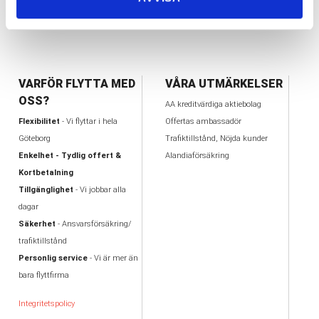
59 Objekt
VARFÖR FLYTTA MED
VÅRA UTMÄRKELSER
OSS?
AA kreditvärdiga aktiebolag
Flexibilitet
- Vi flyttar i hela
Offertas ambassadör
Göteborg
Trafiktillstånd, Nöjda kunder
Enkelhet - Tydlig offert &
Alandiaförsäkring
Kortbetalning
Tillgänglighet
- Vi jobbar alla
dagar
Säkerhet
- Ansvarsförsäkring/
trafiktillstånd
Personlig service
- Vi är mer än
bara flyttfirma
Integritetspolicy