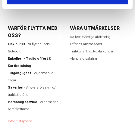
59 Objekt
VARFÖR FLYTTA MED
VÅRA UTMÄRKELSER
OSS?
AA kreditvärdiga aktiebolag
Flexibilitet
- Vi flyttar i hela
Offertas ambassadör
Göteborg
Trafiktillstånd, Nöjda kunder
Enkelhet - Tydlig offert &
Alandiaförsäkring
Kortbetalning
Tillgänglighet
- Vi jobbar alla
dagar
Säkerhet
- Ansvarsförsäkring/
trafiktillstånd
Personlig service
- Vi är mer än
bara flyttfirma
Integritetspolicy