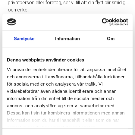
privatperson eller företag, ser vi till att din flytt blir smidig
och enkel.
Här är några av anledningarna till att våra kunder älskar
oss:
✅ Flexibilitet – Vi flyttar i hela Göteborg och anpassar
Samtycke
Information
Om
oss efter dina behov.
✅ Enkelhet – Med en tydlig offert och möjligheten att
betala med kort gör vi din flytt så enkel som möjligt.
Denna webbplats använder cookies
✅ Tillgänglighet – Vi finns här för dig, alla dagar i veckan!
Vi använder enhetsidentifierare för att anpassa innehållet
✅ Säkerhet – Din trygghet är vår prioritet. Vi har både
och annonserna till användarna, tillhandahålla funktioner
ansvarsförsäkring och trafiktillstånd.
för sociala medier och analysera vår trafik. Vi
vidarebefordrar även sådana identifierare och annan
Låt oss hjälpa dig med din nästa flytt och upplev
information från din enhet till de sociala medier och
skillnaden med oss!
annons- och analysföretag som vi samarbetar med.
Kontakta oss idag!
Dessa kan i sin tur kombinera informationen med annan
✉️
info@express-flytt.com
information som du har tillhandahållit eller som de har
☎️ 031-714 71 30
samlat in när du har använt deras tjänster.