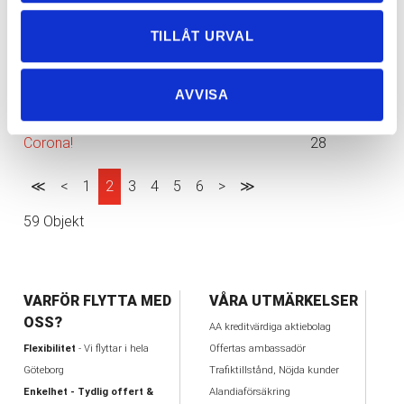
14
Tips på hur du kan effektivisera din
2020-07-
TILLÅT URVAL
flyttstädning!
10
På jakt efter en seriös flyttfirma i sommar? Vi
2020-06-
AVVISA
på Express-flytt gör jobbet!
11
Välj en seriös flyttfirma i dessa kristider med
2020-05-
Corona!
28
≪
<
1
2
3
4
5
6
>
≫
59 Objekt
VARFÖR FLYTTA MED
VÅRA UTMÄRKELSER
OSS?
AA kreditvärdiga aktiebolag
Flexibilitet
- Vi flyttar i hela
Offertas ambassadör
Göteborg
Trafiktillstånd, Nöjda kunder
Enkelhet - Tydlig offert &
Alandiaförsäkring