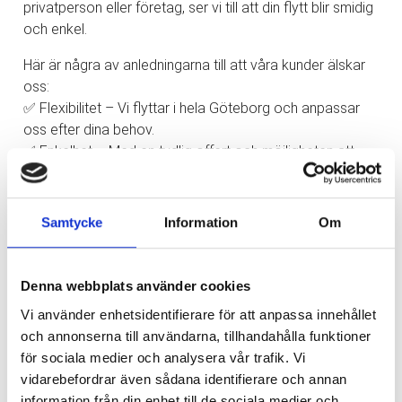
privatperson eller företag, ser vi till att din flytt blir smidig
och enkel.
Här är några av anledningarna till att våra kunder älskar
oss:
✅ Flexibilitet – Vi flyttar i hela Göteborg och anpassar
oss efter dina behov.
✅ Enkelhet – Med en tydlig offert och möjligheten att
betala med kort gör vi din flytt så enkel som möjligt.
✅ Tillgänglighet – Vi finns här för dig, alla dagar i veckan!
✅ Säkerhet – Din trygghet är vår prioritet. Vi har både
Samtycke
Information
Om
ansvarsförsäkring och trafiktillstånd.
Låt oss hjälpa dig med din nästa flytt och upplev
Denna webbplats använder cookies
skillnaden med oss!
Vi använder enhetsidentifierare för att anpassa innehållet
Kontakta oss idag!
och annonserna till användarna, tillhandahålla funktioner
✉️
info@express-flytt.com
för sociala medier och analysera vår trafik. Vi
☎️ 031-714 71 30
vidarebefordrar även sådana identifierare och annan
information från din enhet till de sociala medier och