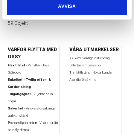
AVVISA
1
2
3
4
5
6
>
≫
59 Objekt
VARFÖR FLYTTA MED
VÅRA UTMÄRKELSER
OSS?
AA kreditvärdiga aktiebolag
Flexibilitet
- Vi flyttar i hela
Offertas ambassadör
Göteborg
Trafiktillstånd, Nöjda kunder
Enkelhet - Tydlig offert &
Alandiaförsäkring
Kortbetalning
Tillgänglighet
- Vi jobbar alla
dagar
Säkerhet
- Ansvarsförsäkring/
trafiktillstånd
Personlig service
- Vi är mer än
bara flyttfirma