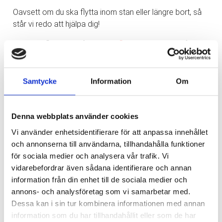
Oavsett om du ska flytta inom stan eller längre bort, så
står vi redo att hjälpa dig!
Boka din flytt idag på
express-flytt.com/kontakt
så
återkopplar vi snabbt.
Det går även bra att kontakta oss via något av följande:
Samtycke
Information
Om
✉️ info@express-flytt.com
☎️ 031-714 71 30
Denna webbplats använder cookies
Låt oss göra din flytt enklare och stressfri!
Vi använder enhetsidentifierare för att anpassa innehållet
och annonserna till användarna, tillhandahålla funktioner
för sociala medier och analysera vår trafik. Vi
vidarebefordrar även sådana identifierare och annan
Nyhetsarkiv
information från din enhet till de sociala medier och
annons- och analysföretag som vi samarbetar med.
▲
Huvudrubrik
Publicerat
Dessa kan i sin tur kombinera informationen med annan
Varför välja Express Flyttning?
2024-10-
information som du har tillhandahållit eller som de har