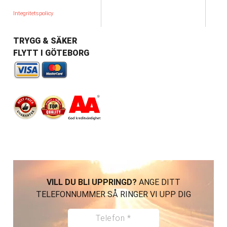
Integritetspolicy
TRYGG & SÄKER
FLYTT I GÖTEBORG
VILL DU BLI UPPRINGD?
ANGE DITT
TELEFONNUMMER SÅ RINGER VI UPP DIG