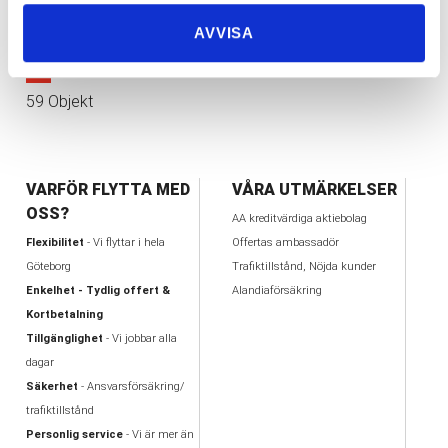
10
AVVISA
1
2
3
4
5
6
>
≫
59 Objekt
VARFÖR FLYTTA MED
VÅRA UTMÄRKELSER
OSS?
AA kreditvärdiga aktiebolag
Flexibilitet
- Vi flyttar i hela
Offertas ambassadör
Göteborg
Trafiktillstånd, Nöjda kunder
Enkelhet - Tydlig offert &
Alandiaförsäkring
Kortbetalning
Tillgänglighet
- Vi jobbar alla
dagar
Säkerhet
- Ansvarsförsäkring/
trafiktillstånd
Personlig service
- Vi är mer än