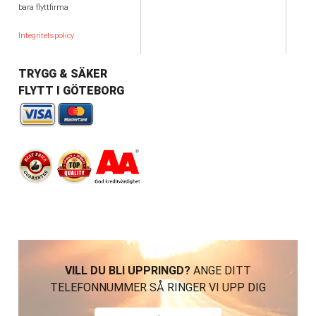
bara flyttfirma
Integritetspolicy
TRYGG & SÄKER
FLYTT I GÖTEBORG
VILL DU BLI UPPRINGD?
ANGE DITT
TELEFONNUMMER SÅ RINGER VI UPP DIG