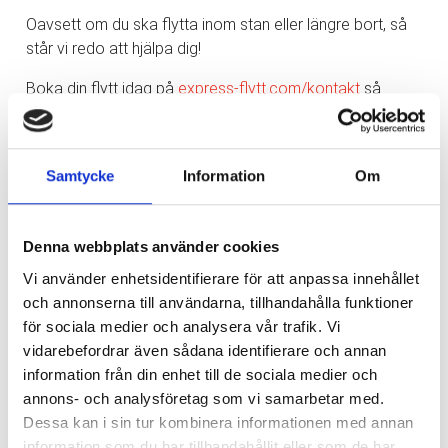
Oavsett om du ska flytta inom stan eller längre bort, så
står vi redo att hjälpa dig!
Boka din flytt idag på
express-flytt.com/kontakt
så
återkopplar vi snabbt.
Det går även bra att kontakta oss via något av följande:
Samtycke
Information
Om
✉️ info@express-flytt.com
☎️ 031-714 71 30
Denna webbplats använder cookies
Låt oss göra din flytt enklare och stressfri!
Vi använder enhetsidentifierare för att anpassa innehållet
och annonserna till användarna, tillhandahålla funktioner
för sociala medier och analysera vår trafik. Vi
vidarebefordrar även sådana identifierare och annan
Nyhetsarkiv
information från din enhet till de sociala medier och
annons- och analysföretag som vi samarbetar med.
Huvudrubrik
▼
Dessa kan i sin tur kombinera informationen med annan
Publicerat
information som du har tillhandahållit eller som de har