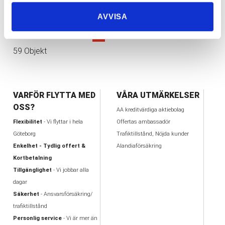
17
AVVISA
≪
<
1
2
3
4
5
6
>
≫
59 Objekt
VARFÖR FLYTTA MED
VÅRA UTMÄRKELSER
OSS?
AA kreditvärdiga aktiebolag
Flexibilitet
- Vi flyttar i hela
Offertas ambassadör
Göteborg
Trafiktillstånd, Nöjda kunder
Enkelhet - Tydlig offert &
Alandiaförsäkring
Kortbetalning
Tillgänglighet
- Vi jobbar alla
dagar
Säkerhet
- Ansvarsförsäkring/
trafiktillstånd
Personlig service
- Vi är mer än