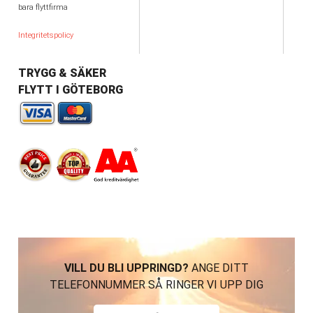
bara flyttfirma
Integritetspolicy
TRYGG & SÄKER
FLYTT I GÖTEBORG
VILL DU BLI UPPRINGD?
ANGE DITT
TELEFONNUMMER SÅ RINGER VI UPP DIG