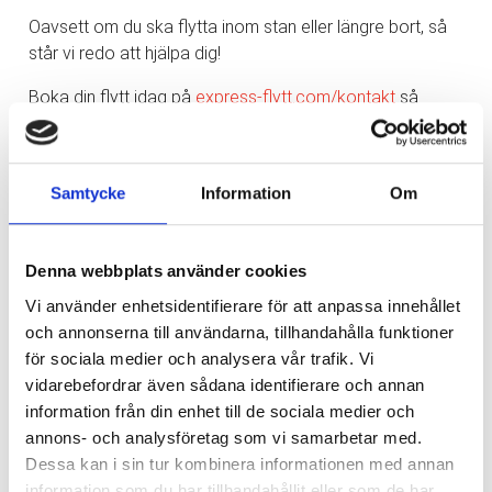
Oavsett om du ska flytta inom stan eller längre bort, så
står vi redo att hjälpa dig!
Boka din flytt idag på
express-flytt.com/kontakt
så
återkopplar vi snabbt.
Det går även bra att kontakta oss via något av följande:
Samtycke
Information
Om
✉️ info@express-flytt.com
☎️ 031-714 71 30
Denna webbplats använder cookies
Låt oss göra din flytt enklare och stressfri!
Vi använder enhetsidentifierare för att anpassa innehållet
och annonserna till användarna, tillhandahålla funktioner
för sociala medier och analysera vår trafik. Vi
vidarebefordrar även sådana identifierare och annan
Nyhetsarkiv
information från din enhet till de sociala medier och
annons- och analysföretag som vi samarbetar med.
Huvudrubrik
▼
Dessa kan i sin tur kombinera informationen med annan
Publicerat
information som du har tillhandahållit eller som de har