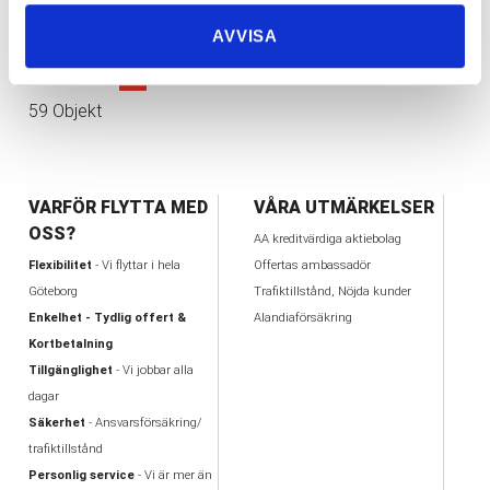
Corona!
28
AVVISA
≪
<
1
2
3
4
5
6
>
≫
59 Objekt
VARFÖR FLYTTA MED
VÅRA UTMÄRKELSER
OSS?
AA kreditvärdiga aktiebolag
Flexibilitet
- Vi flyttar i hela
Offertas ambassadör
Göteborg
Trafiktillstånd, Nöjda kunder
Enkelhet - Tydlig offert &
Alandiaförsäkring
Kortbetalning
Tillgänglighet
- Vi jobbar alla
dagar
Säkerhet
- Ansvarsförsäkring/
trafiktillstånd
Personlig service
- Vi är mer än