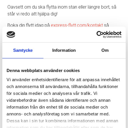
Oavsett om du ska flytta inom stan eller längre bort, så
står vi redo att hjälpa dig!
Boka din flytt idag på
express-flytt.com/kontakt
så
återkopplar vi snabbt.
Det går även bra att kontakta oss via något av följande:
Samtycke
Information
Om
✉️ info@express-flytt.com
☎️ 031-714 71 30
Denna webbplats använder cookies
Låt oss göra din flytt enklare och stressfri!
Vi använder enhetsidentifierare för att anpassa innehållet
och annonserna till användarna, tillhandahålla funktioner
för sociala medier och analysera vår trafik. Vi
vidarebefordrar även sådana identifierare och annan
Nyhetsarkiv
information från din enhet till de sociala medier och
annons- och analysföretag som vi samarbetar med.
Huvudrubrik
▼
Dessa kan i sin tur kombinera informationen med annan
Publicerat
information som du har tillhandahållit eller som de har