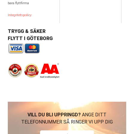
bara flyttfirma
Integritetspolicy
TRYGG & SÄKER
FLYTT I GÖTEBORG
VILL DU BLI UPPRINGD?
ANGE DITT
TELEFONNUMMER SÅ RINGER VI UPP DIG