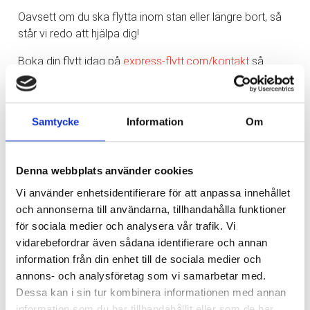
Oavsett om du ska flytta inom stan eller längre bort, så
står vi redo att hjälpa dig!
Boka din flytt idag på
express-flytt.com/kontakt
så
återkopplar vi snabbt.
Det går även bra att kontakta oss via något av följande:
Samtycke
Information
Om
✉️ info@express-flytt.com
☎️ 031-714 71 30
Denna webbplats använder cookies
Låt oss göra din flytt enklare och stressfri!
Vi använder enhetsidentifierare för att anpassa innehållet
och annonserna till användarna, tillhandahålla funktioner
för sociala medier och analysera vår trafik. Vi
vidarebefordrar även sådana identifierare och annan
Nyhetsarkiv
information från din enhet till de sociala medier och
annons- och analysföretag som vi samarbetar med.
Huvudrubrik
▼
Dessa kan i sin tur kombinera informationen med annan
Publicerat
information som du har tillhandahållit eller som de har