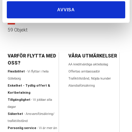
10
AVVISA
1
2
3
4
5
6
>
≫
59 Objekt
VARFÖR FLYTTA MED
VÅRA UTMÄRKELSER
OSS?
AA kreditvärdiga aktiebolag
Flexibilitet
- Vi flyttar i hela
Offertas ambassadör
Göteborg
Trafiktillstånd, Nöjda kunder
Enkelhet - Tydlig offert &
Alandiaförsäkring
Kortbetalning
Tillgänglighet
- Vi jobbar alla
dagar
Säkerhet
- Ansvarsförsäkring/
trafiktillstånd
Personlig service
- Vi är mer än