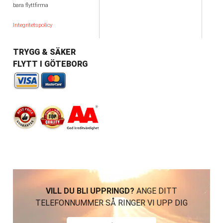
bara flyttfirma
Integritetspolicy
TRYGG & SÄKER
FLYTT I GÖTEBORG
VILL DU BLI UPPRINGD?
ANGE DITT
TELEFONNUMMER SÅ RINGER VI UPP DIG